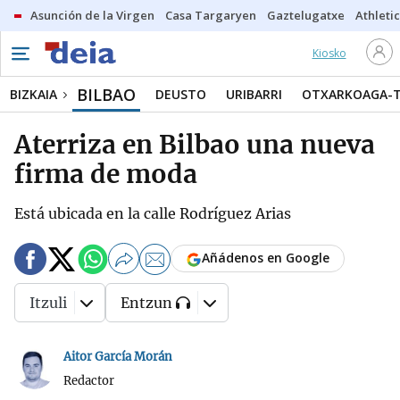
Asunción de la Virgen
Casa Targaryen
Gaztelugatxe
Athletic
Kiosko
BILBAO
BIZKAIA
DEUSTO
URIBARRI
OTXARKOAGA-
Aterriza en Bilbao una nueva
firma de moda
Está ubicada en la calle Rodríguez Arias
Añádenos en Google
Itzuli
Entzun
Aitor García Morán
Redactor