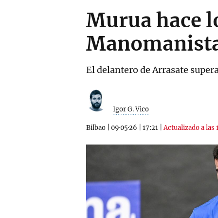
Murua hace lo
Manomanista 
El delantero de Arrasate supera
Igor G. Vico
Bilbao
|
09·05·26
|
17:21
|
Actualizado a las 