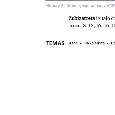
Murua y Gabirondo, exultantes.
ARN
Zubizarreta
igualó c
cruce. 8-12, 10-16, 1
TEMAS
Aspe
Baiko Pilota
Pe
Iraitz Zubizarreta
Beña