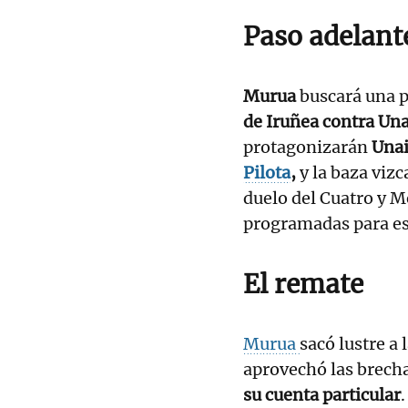
Paso adelant
Murua
buscará una p
de Iruñea contra Una
protagonizarán
Unai
Pilota
,
y la baza viz
duelo del Cuatro y M
programadas para est
El remate
Murua
sacó lustre a 
aprovechó las brecha
su cuenta particular