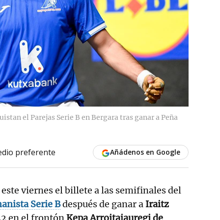
stan el Parejas Serie B en Bergara tras ganar a Peña
dio preferente
Añádenos en Google
 este viernes el billete a las semifinales del
anista
Serie B
después de ganar a
Iraitz
2 en el frontón
Kepa Arroitajauregi de