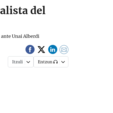
alista del
l ante Unai Alberdi
Itzuli
Entzun