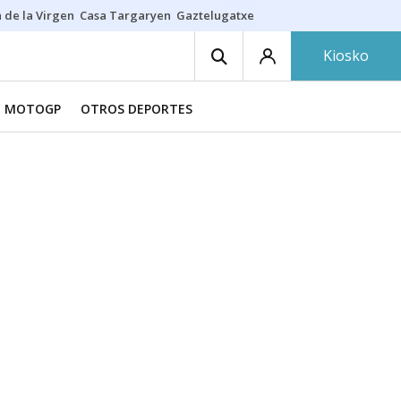
 de la Virgen
Casa Targaryen
Gaztelugatxe
Athletic
Aste Nagusia
C
Kiosko
MOTOGP
OTROS DEPORTES