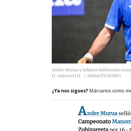
Ander Murua y Arkaitz Gabirondo conqui
II-Salaverri II.
ARNAITZ RUBIO
¿Ya nos sigues?
Márcanos como me
A
nder
Murua
selló
Campeonato
Manom
Zubizarreta
por 16-2