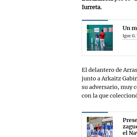
Iurreta.
Un me
Igor G.
El delantero de Arra
junto a Arkaitz Gabi
su adversario, muy c
con la que coleccion
Prese
zague
el Na