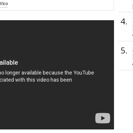
 Vico
4
5