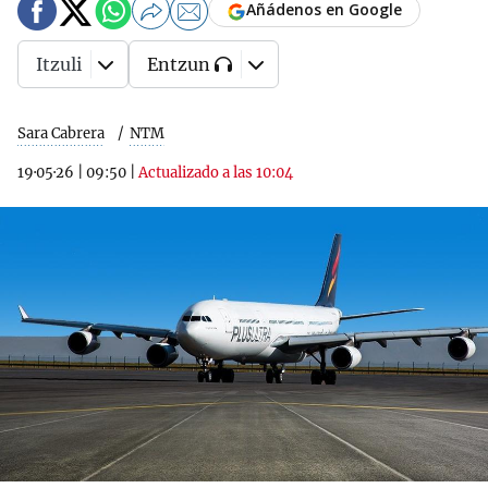
Añádenos en Google
Itzuli
Entzun
Sara Cabrera
NTM
19·05·26
|
09:50
|
Actualizado a las 10:04