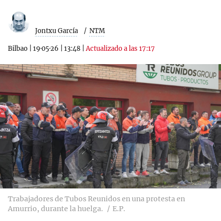
Jontxu García
NTM
Bilbao
|
19·05·26
|
13:48
|
Actualizado a las 17:17
Trabajadores de Tubos Reunidos en una protesta en
Amurrio, durante la huelga.
E.P.