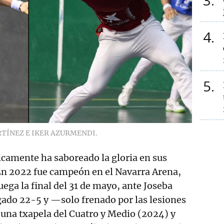
3
4
5
TÍNEZ E IKER AZURMENDI.
icamente ha saboreado la gloria en sus
n 2022 fue campeón en el Navarra Arena,
uega la final del 31 de mayo, ante Joseba
gado 22-5 y —solo frenado por las lesiones
na txapela del Cuatro y Medio (2024) y