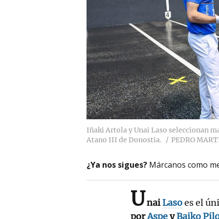
Iñaki Artola y Unai Laso seleccionan m
Atano III de Donostia.
PEDRO MART
¿Ya nos sigues?
Márcanos como me
U
nai
Laso
es el ú
por
Aspe
y
Baiko Pil