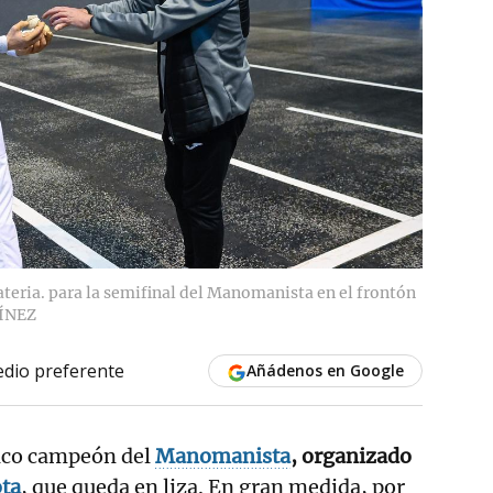
ateria. para la semifinal del Manomanista en el frontón
ÍNEZ
dio preferente
Añádenos en Google
nico campeón del
Manomanista
, organizado
ota
, que queda en liza. En gran medida, por