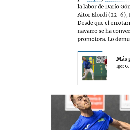
la labor de Darío Gó
Aitor Elordi (22-6), 
Desde que el errotar
navarro se ha convert
promotora. Lo demu
Más p
Igor G.