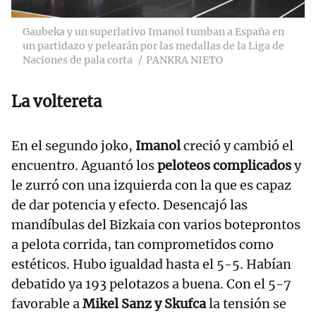
Gaubeka y un superlativo Imanol tumban a España en
un partidazo y pelearán por las medallas de la Liga de
Naciones de pala corta
PANKRA NIETO
La voltereta
En el segundo joko,
Imanol
creció y cambió el
encuentro. Aguantó los
peloteos complicados
y
le zurró con una izquierda con la que es capaz
de dar potencia y efecto. Desencajó las
mandíbulas del Bizkaia con varios boteprontos
a pelota corrida, tan comprometidos como
estéticos. Hubo igualdad hasta el 5-5. Habían
debatido ya 193 pelotazos a buena. Con el 5-7
favorable a
Mikel Sanz y Skufca
la tensión se