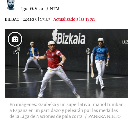
Igor G. Vico
NTM
BILBAO
|
24·11·25
|
17:47
|
Actualizado a las 17:51
15
En imágenes: Gaubeka y un superlativo Imanol tumban
a España en un partidazo y pelearán por las medallas
de la Liga de Naciones de pala corta
PANKRA NIETO