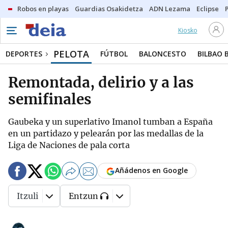
Robos en playas
Guardias Osakidetza
ADN Lezama
Eclipse
Kiosko
PELOTA
DEPORTES
FÚTBOL
BALONCESTO
BILBAO 
Remontada, delirio y a las
semifinales
Gaubeka y un superlativo Imanol tumban a España
en un partidazo y pelearán por las medallas de la
Liga de Naciones de pala corta
Añádenos en Google
Itzuli
Entzun