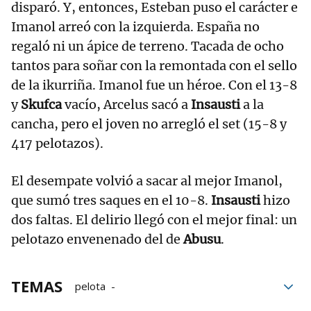
disparó. Y, entonces, Esteban puso el carácter e
Imanol arreó con la izquierda. España no
regaló ni un ápice de terreno. Tacada de ocho
tantos para soñar con la remontada con el sello
de la ikurriña. Imanol fue un héroe. Con el 13-8
y
Skufca
vacío, Arcelus sacó a
Insausti
a la
cancha, pero el joven no arregló el set (15-8 y
417 pelotazos).
El desempate volvió a sacar al mejor Imanol,
que sumó tres saques en el 10-8.
Insausti
hizo
dos faltas. El delirio llegó con el mejor final: un
pelotazo envenenado del de
Abusu
.
TEMAS
pelota
Federación Internacional de Pelota Vasca