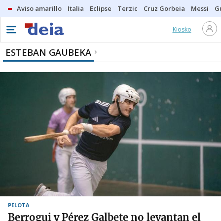
Aviso amarillo
Italia
Eclipse
Terzic
Cruz Gorbeia
Messi
G
Kiosko
ESTEBAN GAUBEKA
PELOTA
Berrogui y Pérez Galbete no levantan el