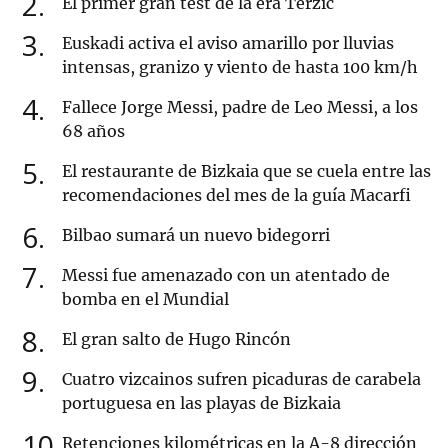
2
El primer gran test de la era Terzic
3
Euskadi activa el aviso amarillo por lluvias
intensas, granizo y viento de hasta 100 km/h
4
Fallece Jorge Messi, padre de Leo Messi, a los
68 años
5
El restaurante de Bizkaia que se cuela entre las
recomendaciones del mes de la guía Macarfi
6
Bilbao sumará un nuevo bidegorri
7
Messi fue amenazado con un atentado de
bomba en el Mundial
8
El gran salto de Hugo Rincón
9
Cuatro vizcainos sufren picaduras de carabela
portuguesa en las playas de Bizkaia
10
Retenciones kilométricas en la A-8 dirección