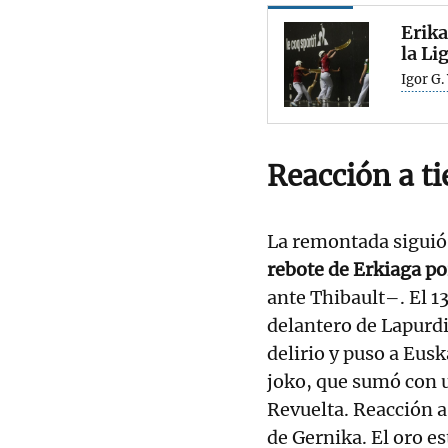
Erika
la Li
Igor G.
Reacción a t
La remontada siguió
rebote de Erkiaga po
ante Thibault–. El 1
delantero de Lapurdi
delirio y puso a Eus
joko, que sumó con u
Revuelta. Reacción a
de Gernika. El oro e