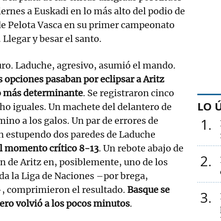
iernes a Euskadi en lo más alto del podio de
 de Pelota Vasca en su primer campeonato
. Llegar y besar el santo.
uro. Laduche, agresivo, asumió el mando.
s opciones pasaban por eclipsar a Aritz
ro más determinante
. Se registraron cinco
LO 
cho iguales. Un machete del delantero de
mino a los galos. Un par de errores de
1
un estupendo dos paredes de Laduche
el momento crítico 8-13
. Un rebote abajo de
2
n de Aritz en, posiblemente, uno de los
da la Liga de Naciones –por brega,
, comprimieron el resultado.
Basque se
3
pero volvió a los pocos minutos
.