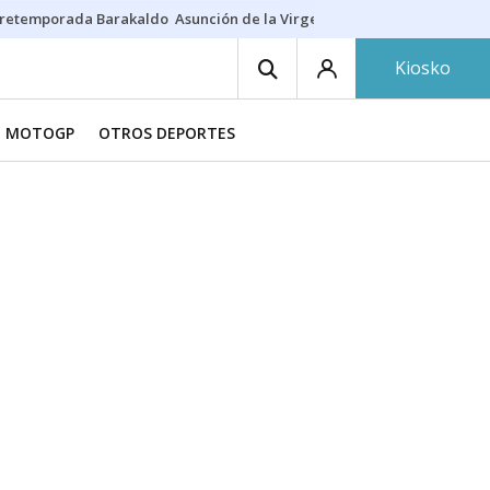
retemporada Barakaldo
Asunción de la Virgen
Casa Targaryen
Gazt
Kiosko
MOTOGP
OTROS DEPORTES