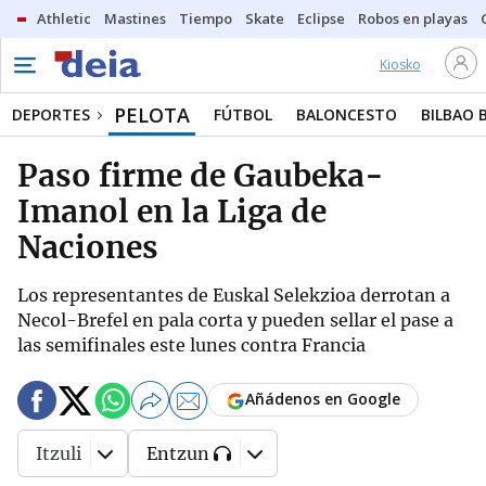
Athletic
Mastines
Tiempo
Skate
Eclipse
Robos en playas
Kiosko
PELOTA
DEPORTES
FÚTBOL
BALONCESTO
BILBAO 
Paso firme de Gaubeka-
Imanol en la Liga de
Naciones
Los representantes de Euskal Selekzioa derrotan a
Necol-Brefel en pala corta y pueden sellar el pase a
las semifinales este lunes contra Francia
Añádenos en Google
Itzuli
Entzun