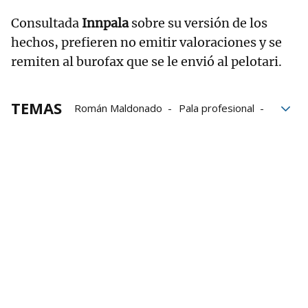
Consultada
Innpala
sobre su versión de los
hechos, prefieren no emitir valoraciones y se
remiten al burofax que se le envió al pelotari.
TEMAS
Román Maldonado
Pala profesional
Innpala
Liga de Naciones
Euskal Selekzioa
Xavier Cazaubon.