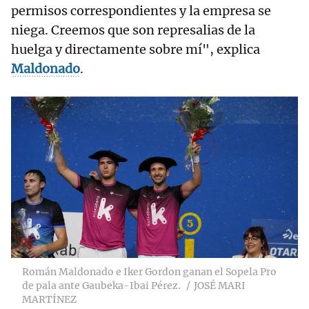
permisos correspondientes y la empresa se
niega. Creemos que son represalias de la
huelga y directamente sobre mí", explica
Maldonado
.
Román Maldonado e Iker Gordon ganan el Sopela Pro
de pala ante Gaubeka-Ibai Pérez.
JOSÉ MARI
MARTÍNEZ