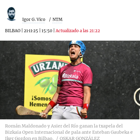
Igor G. Vico
NTM
BILBAO
|
21·11·25
|
15:50
|
Actualizado a las 21:22
Román Maldonado y Asier del Río ganan la txapela del
Bizkaia Open Internacional de pala ante Esteban Gaubeka e
Iker Gordon en Bilbao.
OSKAR GONZÁLEZ