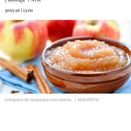
J. Albóniga
NTM
30·05·26
|
13:00
Compota de manzana con canela.
MAGNIFIC