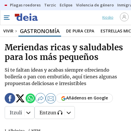
Plagas roedores
Terzic
Eclipse
Violencia de género
Inmigra
Kiosko
GASTRONOMÍA
VIVIR
DE PURA CEPA
ESTRELLAS MIC
Meriendas ricas y saludables
para los más pequeños
Si te faltan ideas y acabas siempre ofreciendo
bollería o pan con embutido, aquí tienes algunas
propuestas deliciosas e irresistibles
Añádenos en Google
Itzuli
Entzun