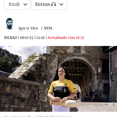
Itzuli
Entzun
Igor G. Vico
NTM
BILBAO
|
08·07·25
|
12:01
|
Actualizado a las 16:51