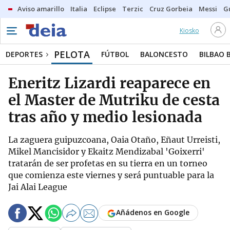
Aviso amarillo
Italia
Eclipse
Terzic
Cruz Gorbeia
Messi
G
Kiosko
PELOTA
DEPORTES
FÚTBOL
BALONCESTO
BILBAO 
Eneritz Lizardi reaparece en
el Master de Mutriku de cesta
tras año y medio lesionada
La zaguera guipuzcoana, Oaia Otaño, Eñaut Urreisti,
Mikel Mancisidor y Ekaitz Mendizabal 'Goixerri'
tratarán de ser profetas en su tierra en un torneo
que comienza este viernes y será puntuable para la
Jai Alai League
Añádenos en Google