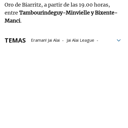
Oro de Biarritz, a partir de las 19.00 horas,
entre
Tambourindeguy-Minvielle y Bixente-
Manci
.
TEMAS
Eraman! Jai Alai
Jai Alai League
Oaia Otaño
Elaia Gogenola
Ihart Arakistain
Xabier Barandika
Ion Ibarluzea
Ekaitz Mendizabal Goixerri
Julen del Río
Maite Ortiz de Mendibil
Eneritz Lizardi
Oihana Sorozabal
Maia Goikoetxea
Eñaut Urreisti
Jon Zabala
Alex Goitiandia
Alex Goitia
Mikel Mancisidor