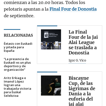
comienzan a las 20.00 horas. Todos los
pelotaris apuntan a la
Final Four de Donostia
de septiembre.
La Final
RELACIONADAS
Four de la Jai
Alai League
Éxtasis con Euskadi
se traslada a
y pitada para
España
Donostia
“La presencia de
Igor G. Vico
Euskadi es un plus
deportivo y de
organización”
Biscayne
Aritz Erkiaga e
Imanol López
Cup, de las
logran una
lágrimas de
trabajada victoria
para Euskal
Dania a la
Selekzioa
euforia del
jai alai