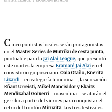
Eneritz Lizardi.
ERAMAN! JAI ALAI
C
inco puntistas locales serán protagonistas
en el
Master Series de Mutriku de cesta punta
,
puntuable para la
Jai
Alai
League
, que presentó
este martes la empresa
Eraman!
Jai
Alai
en el
consistorio guipuzcoano.
Oaia Otaño, Eneritz
Lizardi
–en categoría femenina–, la sensación
Eñaut Urreisti, Mikel Mancisidor y Ekaitz
Mendizabal Goixerri
–masculina– se atarán el
gerriko a partir del viernes para conquistar el
cetro del frontón
Miruaitz
. Los tres festivales