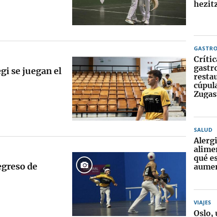
hezitz
GASTR
Crític
gastr
gi se juegan el
resta
cúpula
Zugas
SALUD
Alerg
alime
qué e
egreso de
aume
VIAJES
Oslo, 