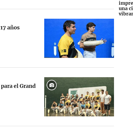
impre
una c
vibra
 17 años
 para el Grand