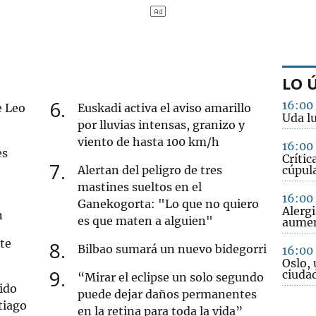
LO 
6
16:00
e Leo
Euskadi activa el aviso amarillo
Uda lu
por lluvias intensas, granizo y
viento de hasta 100 km/h
16:00
es
Crític
7
Alertan del peligro de tres
cúpula
mastines sueltos en el
16:00
Ganekogorta: "Lo que no quiero
Alergi
n
es que maten a alguien"
aume
ete
8
Bilbao sumará un nuevo bidegorri
16:00
Oslo, 
9
ciuda
“Mirar el eclipse un solo segundo
ido
puede dejar daños permanentes
tiago
en la retina para toda la vida”