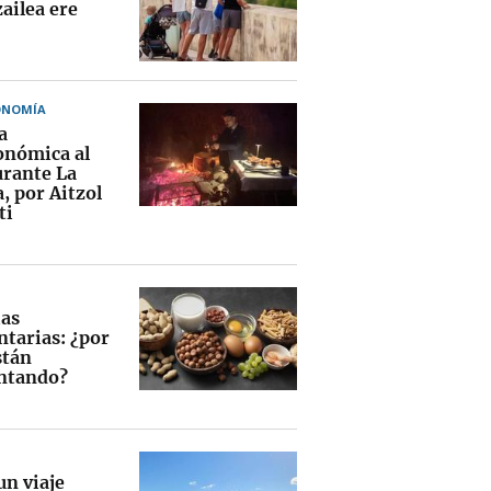
ailea ere
ONOMÍA
a
onómica al
urante La
, por Aitzol
ti
ias
ntarias: ¿por
stán
ntando?
un viaje