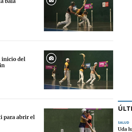
la bala
inicio del
in
ÚLT
 para abrir el
SALUD
Uda l