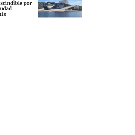
scindible por
iudad
nte