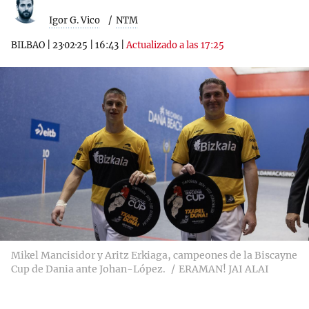
Igor G. Vico
NTM
BILBAO
|
23·02·25
|
16:43
|
Actualizado a las 17:25
Mikel Mancisidor y Aritz Erkiaga, campeones de la Biscayne
Cup de Dania ante Johan-López.
ERAMAN! JAI ALAI