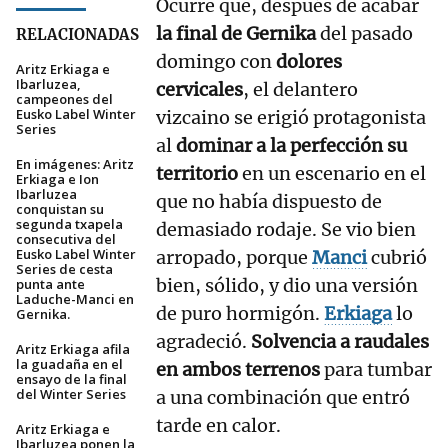
Ocurre que, después de acabar
la final de Gernika
del pasado
RELACIONADAS
domingo con
dolores
Aritz Erkiaga e
Ibarluzea,
cervicales
, el delantero
campeones del
Eusko Label Winter
vizcaino se erigió protagonista
Series
al
dominar a la perfección su
En imágenes: Aritz
territorio
en un escenario en el
Erkiaga e Ion
Ibarluzea
que no había dispuesto de
conquistan su
segunda txapela
demasiado rodaje. Se vio bien
consecutiva del
Eusko Label Winter
arropado, porque
Manci
cubrió
Series de cesta
bien, sólido, y dio una versión
punta ante
Laduche-Manci en
de puro hormigón.
Erkiaga
lo
Gernika.
agradeció.
Solvencia a raudales
Aritz Erkiaga afila
la guadaña en el
en ambos terrenos
para tumbar
ensayo de la final
del Winter Series
a una combinación que entró
tarde en calor.
Aritz Erkiaga e
Ibarluzea ponen la