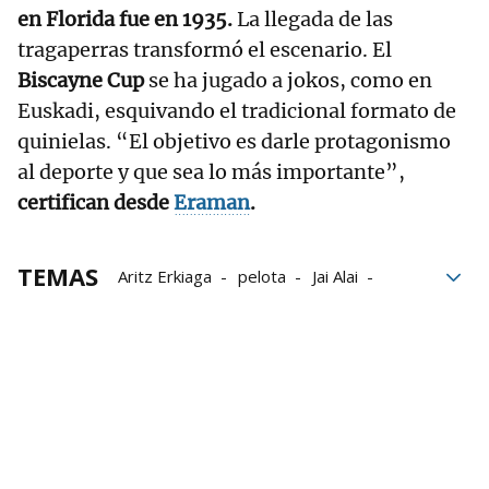
en Florida fue en 1935.
La llegada de las
tragaperras transformó el escenario. El
Biscayne Cup
se ha jugado a jokos, como en
Euskadi, esquivando el tradicional formato de
quinielas. “El objetivo es darle protagonismo
al deporte y que sea lo más importante”,
certifican desde
Eraman
.
TEMAS
Aritz Erkiaga
pelota
Jai Alai
Florida
Estados Unidos
Biscayne Cup
Dania Jai Alai
Eraman! Jai Alai
Jai Alai League
Mikel Mancisidor
Johan Sorozabal
Imanol López