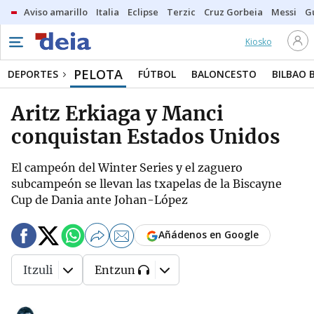
Aviso amarillo
Italia
Eclipse
Terzic
Cruz Gorbeia
Messi
G
Kiosko
PELOTA
DEPORTES
FÚTBOL
BALONCESTO
BILBAO 
Aritz Erkiaga y Manci
conquistan Estados Unidos
El campeón del Winter Series y el zaguero
subcampeón se llevan las txapelas de la Biscayne
Cup de Dania ante Johan-López
Añádenos en Google
Itzuli
Entzun