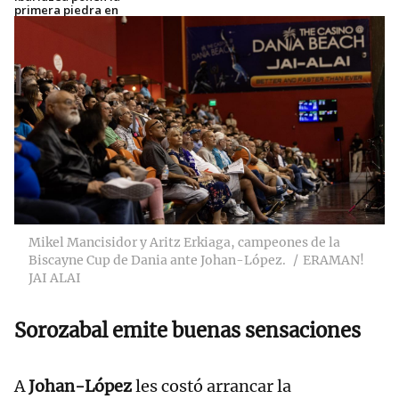
primera piedra en
el Eusko Label
Winter Series
Mikel Mancisidor y Aritz Erkiaga, campeones de la
Biscayne Cup de Dania ante Johan-López.
ERAMAN!
JAI ALAI
Sorozabal emite buenas sensaciones
A
Johan-López
les costó arrancar la