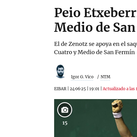
Peio Etxeberr
Medio de San
El de Zenotz se apoya en el saqu
Cuatro y Medio de San Fermín
Igor G. Vico
NTM
EIBAR
|
24·06·25
|
19:01
|
Actualizado a las 
15