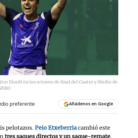
tor Elordi en los octavos de final del Cuatro y Medio de
NERO
dio preferente
Añádenos en Google
is pelotazos.
Peio
Etxeberria
cambió este
on
tres saques directos y un saque-remate
.