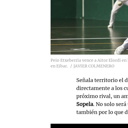
Peio Etxeberria vence a Aitor Elordi en
en Eibar.
JAVIER COLMENERO
Señala territorio el d
directamente a los c
próximo rival, un a
Sopela
. No solo será
también por lo que 