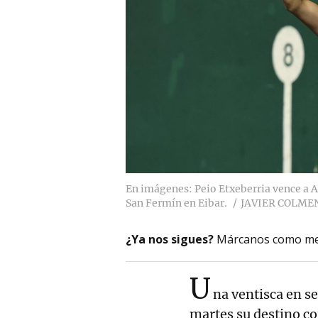
En imágenes: Peio Etxeberria vence a Ai
San Fermín en Eibar.
JAVIER COLME
¿Ya nos sigues?
Márcanos como me
U
na ventisca en se
martes su destino c