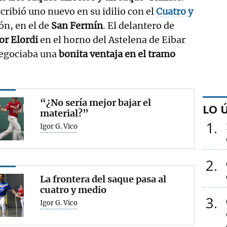
cribió uno nuevo en su idilio con el
Cuatro
y
ión, en el de
San Fermín
. El delantero de
or Elordi
en el horno del Astelena de Eibar
negociaba una
bonita ventaja en el tramo
“¿No sería mejor bajar el
LO 
material?”
1
Igor G. Vico
2
La frontera del saque pasa al
cuatro y medio
3
Igor G. Vico