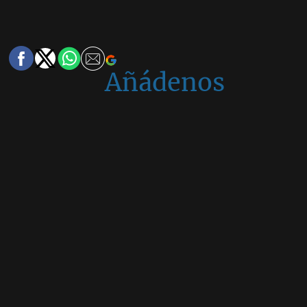
Añádenos
en
Google