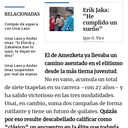
Erik Jaka:
RELACIONADAS
"He
cumplido un
Compás de espera
sueño"
con Unai Laso
Unai Laso y Ander
Igor G. Vico
Imaz: “Si Elordi y
Zabaleta dan lo
suyo, te dejan en
El de Amezketa ya llevaba un
diez”
camino asentado en el elitismo
Unai Laso y Ander
Imaz suspenden
desde la más tierna juventud
.
por mal de manos
No en vano, acumula un total
de siete txapelas en su carrera –con 27 años– y
ha salido victorioso en las tres modalidades.
Unai, en cambio, suma dos campañas de forma
rutilante y tiene un futuro de quilates.
Quizás
por eso resulte descabellado calificar como
“clásico” un encuentro en la élite que todavía