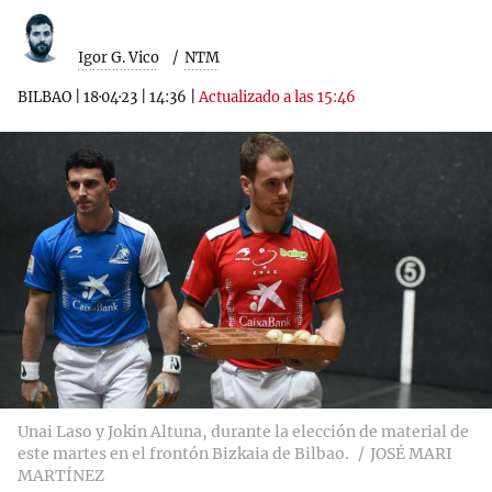
Igor G. Vico
NTM
BILBAO
|
18·04·23
|
14:36
|
Actualizado a las 15:46
Unai Laso y Jokin Altuna, durante la elección de material de
este martes en el frontón Bizkaia de Bilbao.
JOSÉ MARI
MARTÍNEZ