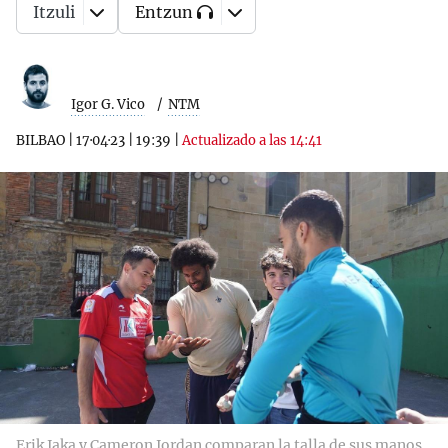
Itzuli
Entzun
Igor G. Vico
NTM
BILBAO
|
17·04·23
|
19:39
|
Actualizado a las 14:41
Erik Jaka y Cameron Jordan comparan la talla de sus manos