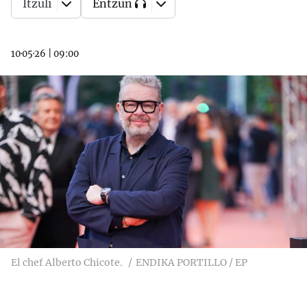
Itzuli
Entzun
10·05·26
|
09:00
El chef Alberto Chicote.
ENDIKA PORTILLO / EP