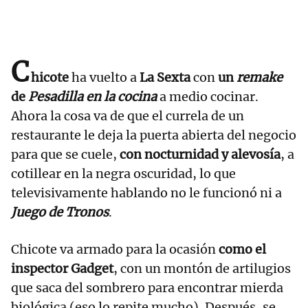
C
hicote
ha vuelto a
La Sexta
con
un
remake
de
Pesadilla en la cocina
a medio cocinar.
Ahora la cosa va de que el currela de un
restaurante le deja la puerta abierta del negocio
para que se cuele,
con nocturnidad y alevosía
, a
cotillear en la negra oscuridad, lo que
televisivamente hablando no le funcionó ni a
Juego de Tronos
.
Chicote va armado para la ocasión
como el
inspector Gadget
, con un montón de artilugios
que saca del sombrero para encontrar mierda
biológica (eso lo repite mucho). Después, se