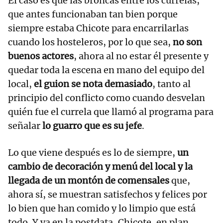
El caso es que las broncas entre los currelas,
que antes funcionaban tan bien porque
siempre estaba Chicote para encarrilarlas
cuando los hosteleros, por lo que sea,
no son
buenos actores
, ahora al no estar él presente y
quedar toda la escena en mano del equipo del
local,
el guion se nota demasiado
, tanto al
principio del conflicto como cuando desvelan
quién fue el currela que llamó al programa para
señalar
lo guarro que es su jefe
.
Lo que viene después es lo de siempre,
un
cambio de decoración y menú del local y la
llegada de un montón de comensales
que,
ahora sí, se muestran satisfechos y felices por
lo bien que han comido y lo limpio que está
todo. Y ya en la postdata, Chicote, en plan