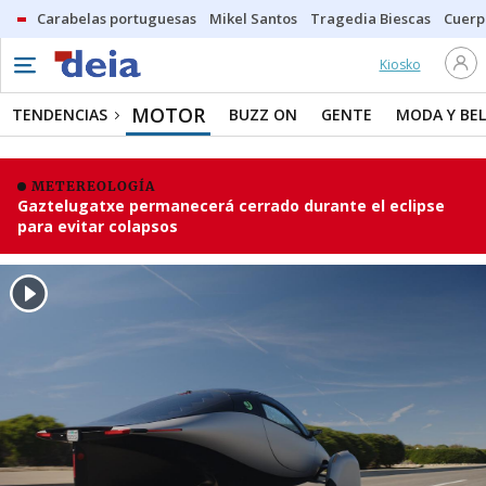
Carabelas portuguesas
Mikel Santos
Tragedia Biescas
Cuerp
Kiosko
MOTOR
TENDENCIAS
BUZZ ON
GENTE
MODA Y BEL
METEREOLOGÍA
Gaztelugatxe permanecerá cerrado durante el eclipse
para evitar colapsos