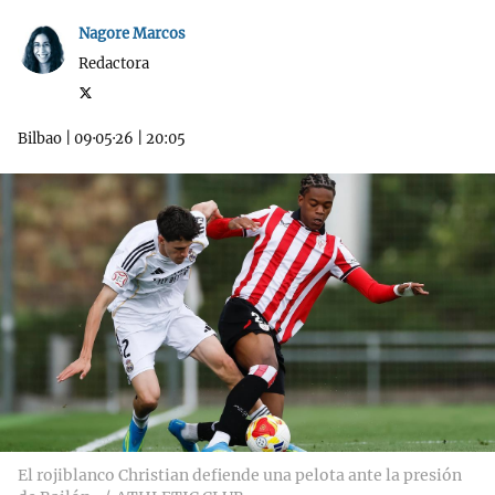
Nagore Marcos
Redactora
Bilbao
|
09·05·26
|
20:05
El rojiblanco Christian defiende una pelota ante la presión