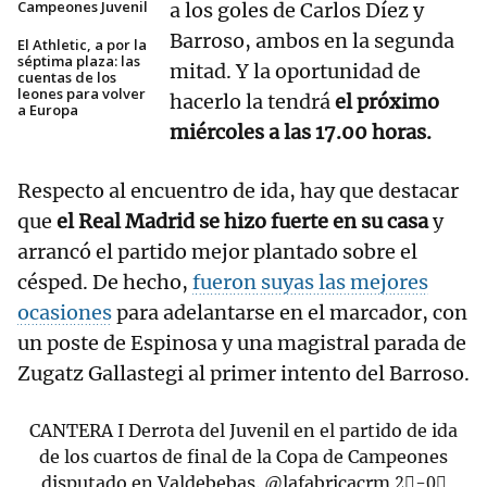
Campeones Juvenil
a los goles de Carlos Díez y
Barroso, ambos en la segunda
El Athletic, a por la
séptima plaza: las
mitad. Y la oportunidad de
cuentas de los
leones para volver
hacerlo la tendrá
el próximo
a Europa
miércoles a las 17.00 horas.
Respecto al encuentro de ida, hay que destacar
que
el Real Madrid se hizo fuerte en su casa
y
arrancó el partido mejor plantado sobre el
césped. De hecho,
fueron suyas las mejores
ocasiones
para adelantarse en el marcador, con
un poste de Espinosa y una magistral parada de
Zugatz Gallastegi al primer intento del Barroso.
CANTERA I Derrota del Juvenil en el partido de ida
de los cuartos de final de la Copa de Campeones
disputado en Valdebebas.
@lafabricacrm
2⃣-0⃣