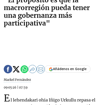
"El propósito es que la
macrorregión pueda tener
una gobernanza más
participativa"
Añádenos en Google
Markel Fernández
09·05·26
|
07:59
E
l lehendakari ohia Iñigo Urkullu repasa el