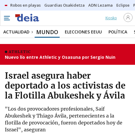
Robos en playas
Guardias Osakidetza
ADN Lezama
Eclipse
Kiosko
MUNDO
ACTUALIDAD
ELECCIONES EEUU
POLÍTICA
ATHLETIC
Nuevo lío entre Athletic y Osasuna por Sergio Nuin
Israel asegura haber
deportado a los activistas de
la Flotilla Abukeshek y Ávila
"Los dos provocadores profesionales, Saif
Abukeshek y Thiago Ávila, pertenecientes a la
flotilla de provocación, fueron deportados hoy de
Israel", aseguran