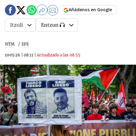
Añádenos en Google
Itzuli
Entzun
NTM
EFE
10·05·26
|
08:11
|
Actualizado a las 08:55