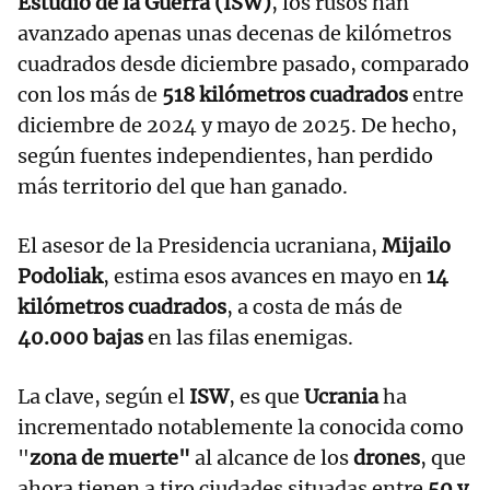
Estudio de la Guerra (ISW)
, los rusos han
avanzado apenas unas decenas de kilómetros
cuadrados desde diciembre pasado, comparado
con los más de
518 kilómetros cuadrados
entre
diciembre de 2024 y mayo de 2025. De hecho,
según fuentes independientes, han perdido
más territorio del que han ganado.
El asesor de la Presidencia ucraniana,
Mijailo
Podoliak
, estima esos avances en mayo en
14
kilómetros cuadrados
, a costa de más de
40.000 bajas
en las filas enemigas.
La clave, según el
ISW
, es que
Ucrania
ha
incrementado notablemente la conocida como
"
zona de muerte"
al alcance de los
drones
, que
ahora tienen a tiro ciudades situadas entre
50 y