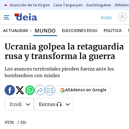
Asunción de la Virgen
Casa Targaryen
Gaztelugatxe
Athletic
Kiosko
MUNDO
ACTUALIDAD
ELECCIONES EEUU
POLÍTICA
Ucrania golpea la retaguardia
rusa y transforma la guerra
Los avances territoriales pierden fuerza ante los
bombardeos con misiles
Añádenos en Google
Itzuli
Entzun
NTM
Efe