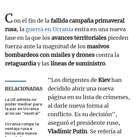
C
on el fin de la
fallida campaña primaveral
rusa
, la
guerra en Ucrania
entra en una nueva
fase en la que los
avances territoriales
pierden
fuerza ante la magnitud de los
masivos
bombardeos con misiles y drones
contra la
retaguardia
y las
líneas de suministro
.
"Los dirigentes de
Kiev
han
decidido abrir una nueva
RELACIONADAS
página en su lista de crímenes,
La UE admite no
poder mediar para
al darle nueva forma al
la paz en Ucrania
al no ser "neutral"
conflicto. Es su decisión",
aseguró el presidente ruso,
Ucrania rompe la
ventaja rusa e
Vladímir Putin
. Se refería al
inicia una nueva