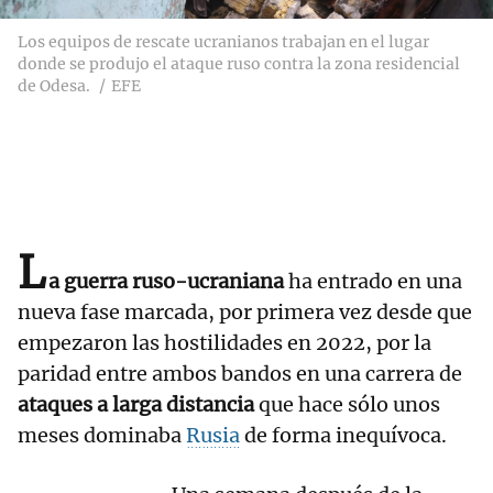
Los equipos de rescate ucranianos trabajan en el lugar
donde se produjo el ataque ruso contra la zona residencial
de Odesa.
EFE
L
a guerra ruso-ucraniana
ha entrado en una
nueva fase marcada, por primera vez desde que
empezaron las hostilidades en 2022, por la
paridad entre ambos bandos en una carrera de
ataques a larga distancia
que hace sólo unos
meses dominaba
Rusia
de forma inequívoca.