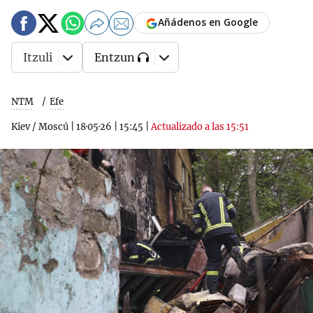
Añádenos en Google
Itzuli
Entzun
NTM
Efe
Kiev / Moscú
|
18·05·26
|
15:45
|
Actualizado a las 15:51