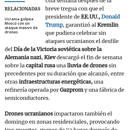
Una semana después de la
breve tregua con que el
RELACIONADAS
presidente de
EE.UU.,
Donald
Ucrania golpea
Moscú con un
Trump
, garantizó al
Kremlin
ataque masivo de
drones
que pudiera celebrar sin
ataques ucranianos el desfile
del
Día de la Victoria soviética sobre la
Alemania nazi
,
Kiev
descargó el fin de semana
sobre la
capital rusa
una
lluvia de drones
sin
precedentes por su duración que alcanzó, entre
otras
infraestructuras energéticas,
una
refinería operada por
Gazprom
y una fábrica de
semiconductores.
Drones ucranianos
impactaron también el
domingo en zonas residenciales, provocando
tres muertos, menos de 72 horas después de