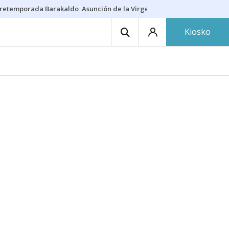
retemporada Barakaldo
Asunción de la Virgen
Casa Targaryen
Gazt
Kiosko