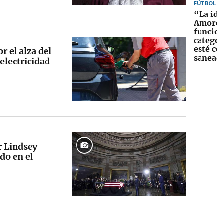
FÚTBOL
“La id
Amore
funci
catego
esté 
r el alza del
sanea
 electricidad
r Lindsey
do en el