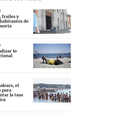
N
 frailes y
 habitantes de
moria
N
lizar lo
cional
Balears, el
o para
tar la tasa
ica