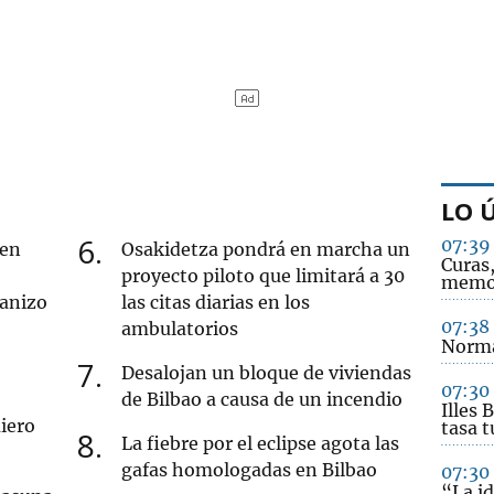
LO 
6
07:39
 en
Osakidetza pondrá en marcha un
Curas,
proyecto piloto que limitará a 30
memo
ranizo
las citas diarias en los
07:38
ambulatorios
Norma
7
Desalojan un bloque de viviendas
07:30
de Bilbao a causa de un incendio
Illes 
iero
tasa t
8
La fiebre por el eclipse agota las
gafas homologadas en Bilbao
07:30
“La id