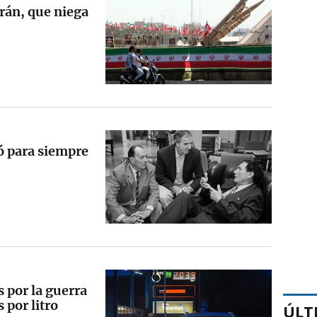
rán, que niega
ó para siempre
s por la guerra
 por litro
ÚLT