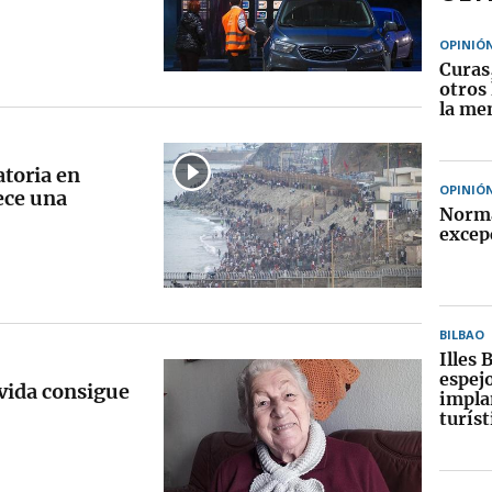
OPINIÓ
Curas,
otros
la me
atoria en
OPINIÓ
ece una
Norma
excep
BILBAO
Illes 
espej
 vida consigue
implan
turíst