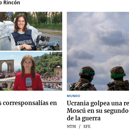
o Rincón
MUNDO
 corresponsalías en
Ucrania golpea una re
Moscú en su segundo
de la guerra
NTM
EFE