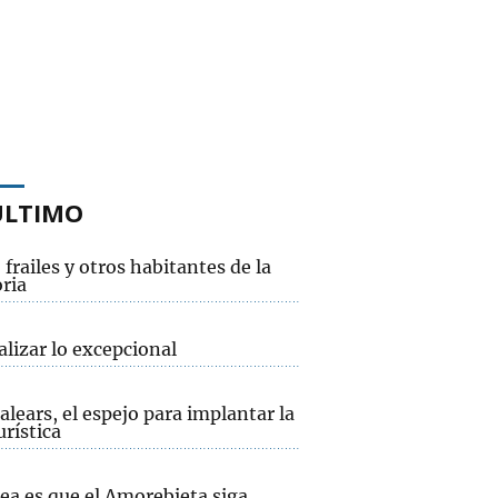
ÚLTIMO
 frailes y otros habitantes de la
ria
lizar lo excepcional
Balears, el espejo para implantar la
urística
ea es que el Amorebieta siga