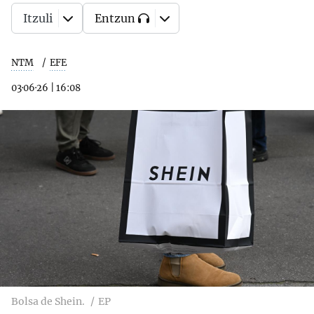
Itzuli
Entzun
NTM
EFE
03·06·26
|
16:08
Bolsa de Shein.
EP