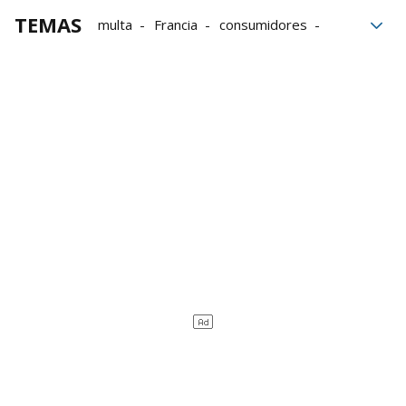
TEMAS
multa
Francia
consumidores
comercio electrónico
China
Precios
investigación