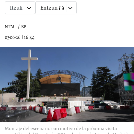
Itzuli
Entzun
NTM
EP
03·06·26
|
16:44
Montaje del escenario con motivo de la próxima visita