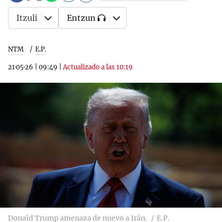
Itzuli
Entzun
NTM
E.P.
21·05·26
|
09:49
|
Actualizado a las 10:19
Donald Trump amenaza de nuevo a Irán.
E.P.