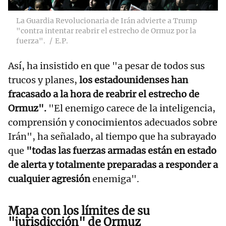
La Guardia Revolucionaria de Irán advierte a Trump
"contra intentar reabrir el estrecho de Ormuz por la
fuerza".
E.P.
Así, ha insistido en que "a pesar de todos sus
trucos y planes,
los estadounidenses han
fracasado a la hora de reabrir el estrecho de
Ormuz".
"El enemigo carece de la inteligencia,
comprensión y conocimientos adecuados sobre
Irán", ha señalado, al tiempo que ha subrayado
que
"todas las fuerzas armadas están en estado
de alerta y totalmente preparadas a responder a
cualquier agresión
enemiga".
Mapa con los límites de su
"jurisdicción" de Ormuz