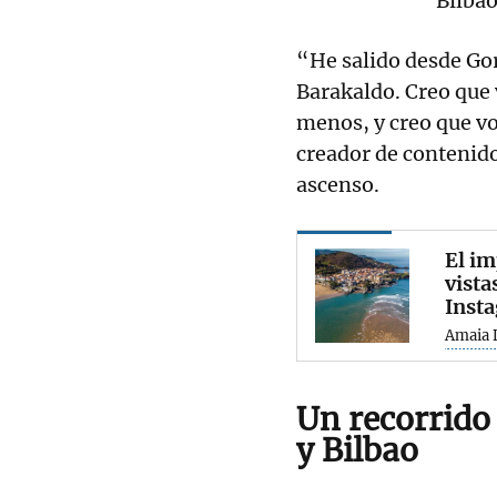
Bilbao
“He salido desde Gor
Barakaldo. Creo que 
menos, y creo que vo
creador de contenido
ascenso.
El im
vista
Inst
Amaia 
Un recorrido
y Bilbao