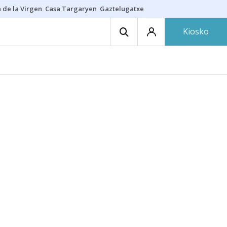
 de la Virgen
Casa Targaryen
Gaztelugatxe
Athletic
Aste Nagusia
C
Kiosko