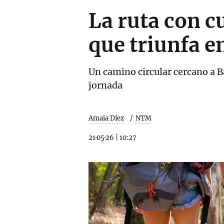
La ruta con c
que triunfa 
Un camino circular cercano a 
jornada
Amaia Díez
NTM
21·05·26
|
10:27