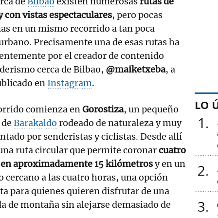
rca de
Bilbao
existen numerosas
rutas de
 con vistas espectaculares
, pero pocas
as en un mismo recorrido a tan poca
 urbano. Precisamente una de esas rutas ha
ientemente por el creador de contenido
derismo cerca de Bilbao,
@maiketxeba
, a
ublicado en
Instagram
.
LO 
corrido comienza en
Gorostiza
, un pequeño
1
o de
Barakaldo
rodeado de naturaleza y muy
ntado por senderistas y ciclistas. Desde allí
una ruta circular que permite coronar
cuatro
 en aproximadamente 15 kilómetros
y en un
2
 cercano a las cuatro horas, una opción
ta para quienes quieren disfrutar de una
3
da de montaña sin alejarse demasiado de