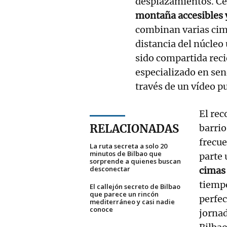
desplazamientos. Ce
montaña accesibles y
combinan varias cim
distancia del núcleo
sido compartida rec
especializado en sen
través de un vídeo p
El re
RELACIONADAS
barri
frecue
La ruta secreta a solo 20
minutos de Bilbao que
parte 
sorprende a quienes buscan
desconectar
cimas
tiempo
El callejón secreto de Bilbao
que parece un rincón
perfec
mediterráneo y casi nadie
conoce
jorna