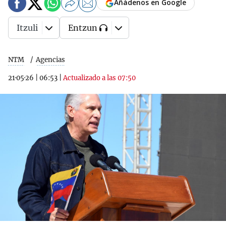
Añádenos en Google
Itzuli
Entzun
NTM
Agencias
21·05·26
|
06:53
|
Actualizado a las 07:50