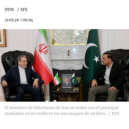
NTM
EFE
21·05·26
|
09:04
El ministro de Exteriores de Irán se reúne con el principal
mediador en el conflicto en una imagen de archivo.
EFE