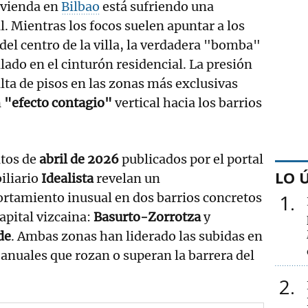
ivienda en
Bilbao
está sufriendo una
. Mientras los focos suelen apuntar a los
del centro de la villa, la verdadera "bomba"
lado en el cinturón residencial. La presión
alta de pisos en las zonas más exclusivas
n
"efecto contagio"
vertical hacia los barrios
atos de
abril de 2026
publicados por el portal
LO 
iliario
Idealista
revelan un
rtamiento inusual en dos barrios concretos
1
capital vizcaina:
Basurto-Zorrotza
y
de
. Ambas zonas han liderado las subidas en
 anuales que rozan o superan la barrera del
2