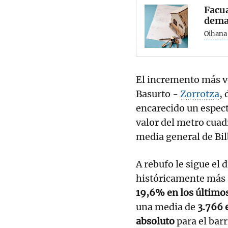
Facua
dema
Oihana
El incremento más ve
Basurto -
Zorrotza
, 
encarecido un espec
valor del metro cuad
media general de Bil
A rebufo le sigue el d
históricamente más 
19,6% en los último
una media de
3.766 
absoluto
para el barr