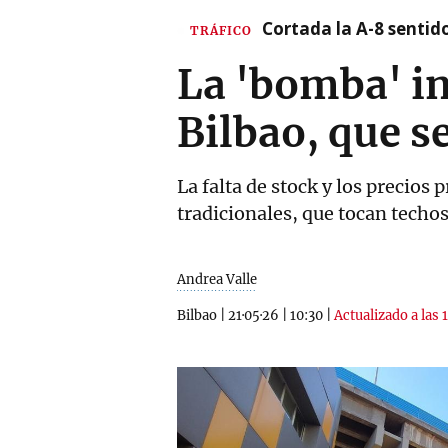
Cortada la A-8 sentid
TRÁFICO
La 'bomba' in
Bilbao, que s
La falta de stock y los precios
tradicionales, que tocan techos
Andrea Valle
Bilbao
|
21·05·26
|
10:30
|
Actualizado a las 