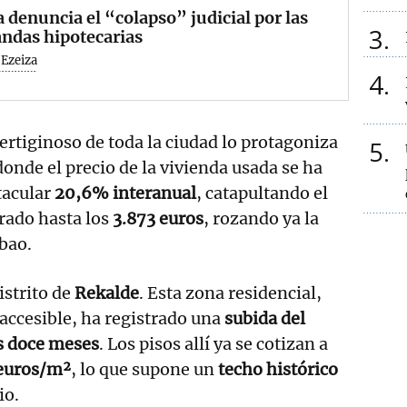
 denuncia el “colapso” judicial por las
3
ndas hipotecarias
 Ezeiza
4
rtiginoso de toda la ciudad lo protagoniza
5
donde el precio de la vivienda usada se ha
tacular
20,6% interanual
, catapultando el
rado hasta los
3.873 euros
, rozando ya la
bao.
istrito de
Rekalde
. Esta zona residencial,
accesible, ha registrado una
subida del
s doce meses
. Los pisos allí ya se cotizan a
euros/m²
, lo que supone un
techo histórico
io.