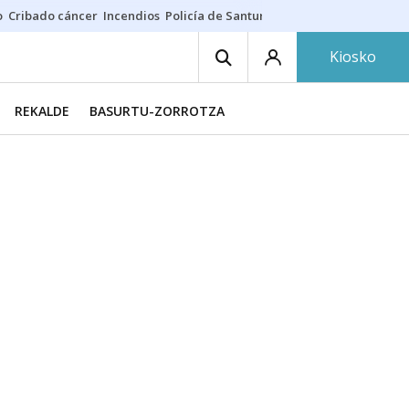
o
Cribado cáncer
Incendios
Policía de Santurtzi
Aeropuerto de Bilba
Kiosko
REKALDE
BASURTU-ZORROTZA