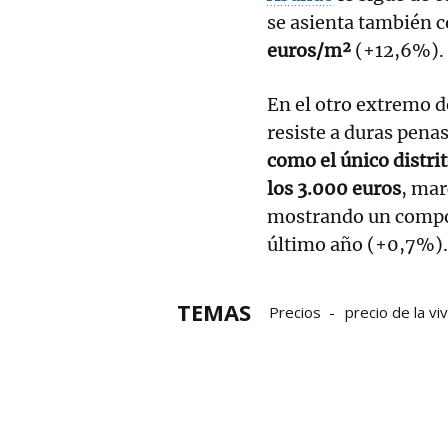
se asienta también c
euros/m²
(+12,6%).
En el otro extremo d
resiste a duras pena
como el único distrit
los 3.000 euros
, ma
mostrando un compo
último año (+0,7%).
TEMAS
Precios
precio de la vi