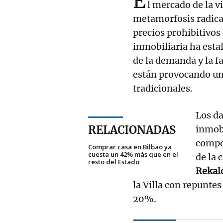
E
l mercado de la v
metamorfosis radical
precios prohibitivos 
inmobiliaria ha estal
de la demanda y la f
están provocando u
tradicionales.
Los d
RELACIONADAS
inmob
compo
Comprar casa en Bilbao ya
cuesta un 42% más que en el
de la 
resto del Estado
Rekal
la Villa con repuntes
20%.