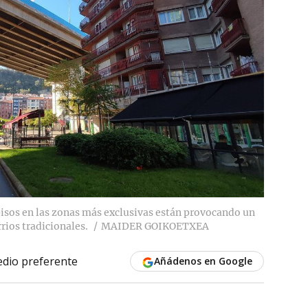
 pisos en las zonas más exclusivas están provocando un
rios tradicionales.
MAIDER GOIKOETXEA
dio preferente
Añádenos en Google