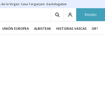
 de la Virgen
Casa Targaryen
Gaztelugatxe
Athletic
Aste Nagusia
C
Kiosko
UNIÓN EUROPEA
ALBISTEAK
HISTORIAS VASCAS
ORTZAD