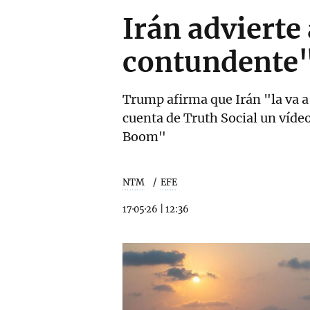
Irán advierte
contundente"
Trump afirma que Irán "la va 
cuenta de Truth Social un vídeo
Boom"
NTM
EFE
17·05·26
|
12:36