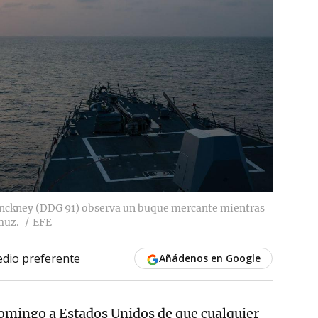
Pinckney (DDG 91) observa un buque mercante mientras
muz.
EFE
dio preferente
Añádenos en Google
domingo a Estados Unidos de que cualquier