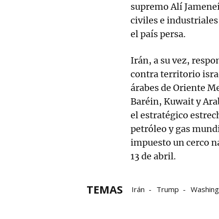
supremo Alí Jameneí
civiles e industrial
el país persa.
Irán, a su vez, resp
contra territorio isr
árabes de Oriente M
Baréin, Kuwait y Ara
el estratégico estre
petróleo y gas mundi
impuesto un cerco na
13 de abril.
TEMAS
Irán
Trump
Washing