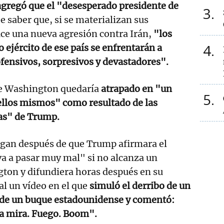
agregó que el "desesperado presidente de
3
e saber que, si se materializan sus
ce una nueva agresión contra Irán,
"los
4
do ejército de ese país se enfrentarán a
fensivos, sorpresivos y devastadores".
e Washington quedaría
atrapado en "un
5
ellos mismos" como resultado de las
ras" de Trump.
egan después de que Trump afirmara el
va a pasar muy mal" si no alcanza un
ton y difundiera horas después en su
al un vídeo en el que
simuló el derribo de un
e de un buque estadounidense y comentó:
la mira. Fuego. Boom".