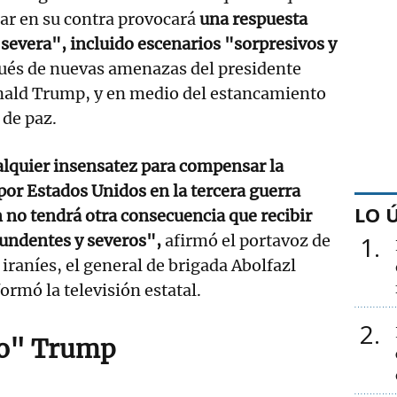
ar en su contra provocará
una respuesta
evera", incluido escenarios "sorpresivos y
és de nuevas amenazas del presidente
ald Trump, y en medio del estancamiento
 de paz.
alquier insensatez para compensar la
por Estados Unidos en la tercera guerra
LO 
 no tendrá otra consecuencia que recibir
undentes y severos",
afirmó el portavoz de
1
iraníes, el general de brigada Abolfazl
ormó la televisión estatal.
2
o" Trump