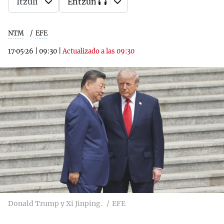
Itzuli
Entzun
NTM
EFE
17·05·26
|
09:30
|
Actualizado a las 09:30
Donald Trump y Xi Jinping.
EFE