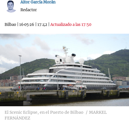
Aitor García Morán
Redactor
Bilbao
|
16·05·26
|
17:42
|
Actualizado a las 17:50
El Scenic Eclipse, en el Puerto de Bilbao
MARKEL
FERNÁNDEZ