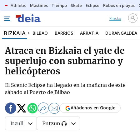
Athletic
Mastines
Tiempo
Skate
Eclipse
Robos en playas
Kiosko
BIZKAIA
BILBAO
BARRIOS
ARRATIA
DURANGALDEA
Atraca en Bizkaia el yate de
superlujo con submarino y
helicópteros
El Scenic Eclipse ha llegado en la mañana de este
sábado al Puerto de Bilbao
Añádenos en Google
Itzuli
Entzun