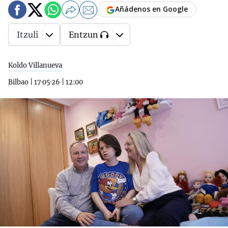
Añádenos en Google
Itzuli
Entzun
Koldo Villanueva
Bilbao
|
17·05·26
|
12:00