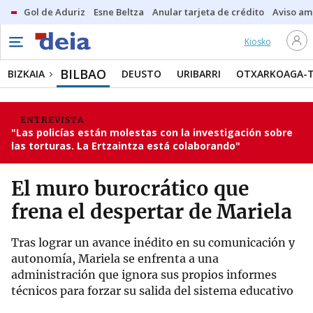
Gol de Aduriz
Esne Beltza
Anular tarjeta de crédito
Aviso am
Kiosko
BILBAO
BIZKAIA
DEUSTO
URIBARRI
OTXARKOAGA-
ENTREVISTA
"Las policías están molestas con la investigación sobre
las torturas. La Ertzaintza está colaborando"
El muro burocrático que
frena el despertar de Mariela
Tras lograr un avance inédito en su comunicación y
autonomía, Mariela se enfrenta a una
administración que ignora sus propios informes
técnicos para forzar su salida del sistema educativo