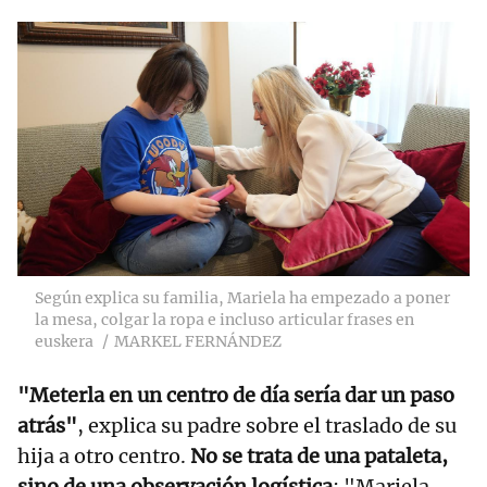
Según explica su familia, Mariela ha empezado a poner
la mesa, colgar la ropa e incluso articular frases en
euskera
MARKEL FERNÁNDEZ
"Meterla en un centro de día sería dar un paso
atrás"
, explica su padre sobre el traslado de su
hija a otro centro.
No se trata de una pataleta,
sino de una observación logística
: "Mariela