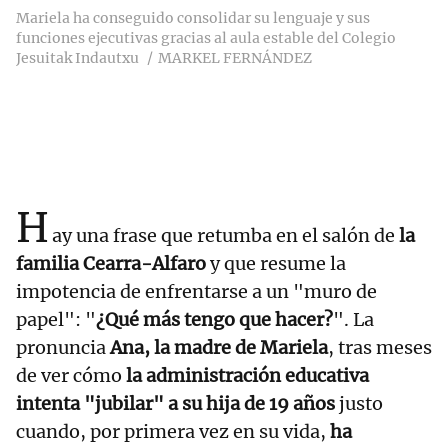
Mariela ha conseguido consolidar su lenguaje y sus
funciones ejecutivas gracias al aula estable del Colegio
Jesuitak Indautxu
MARKEL FERNÁNDEZ
H
ay una frase que retumba en el salón de
la
familia Cearra-Alfaro
y que resume la
impotencia de enfrentarse a un "muro de
papel": "
¿Qué más tengo que hacer?
". La
pronuncia
Ana, la madre de Mariela
, tras meses
de ver cómo
la administración educativa
intenta "jubilar" a su hija de 19 años
justo
cuando, por primera vez en su vida,
ha