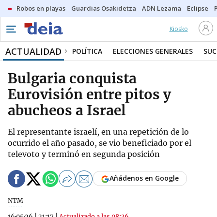
Robos en playas
Guardias Osakidetza
ADN Lezama
Eclipse
Kiosko
ACTUALIDAD
POLÍTICA
ELECCIONES GENERALES
SUC
Bulgaria conquista
Eurovisión entre pitos y
abucheos a Israel
El representante israelí, en una repetición de lo
ocurrido el año pasado, se vio beneficiado por el
televoto y terminó en segunda posición
Añádenos en Google
NTM
16·05·26
|
21:17
|
Actualizado a las 08:36