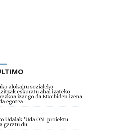
ÚLTIMO
ako alokairu sozialeko
izitzak eskuratu ahal izateko
rezkoa izango da Etxebiden izena
a egotea
ko Udalak 'Uda ON' proiektu
a garatu du