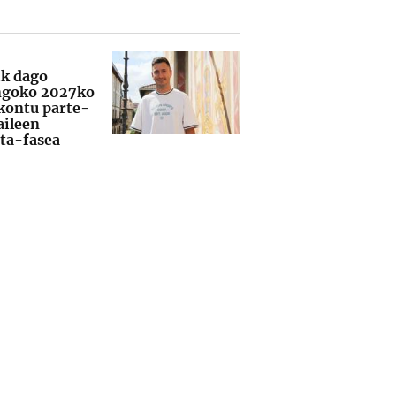
ik dago
ngoko 2027ko
kontu parte-
aileen
ta-fasea