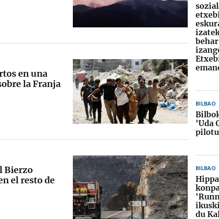
sozia
etxeb
eskur
izate
behar
izang
Etxeb
emand
rtos en una
sobre la Franja
BILBAO
Bilbo
'Uda 
pilot
l Bierzo
BILBAO
Hippa
en el resto de
konpa
'Runn
ikusk
du Ka