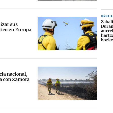
BIZKAIA
Zabal
lizar sus
Dura
tico en Europa
aurre
hartz
bozke
cia nacional,
ra con Zamora