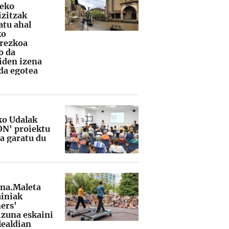
leko
izitzak
atu ahal
ko
rezkoa
o da
iden izena
a egotea
ko Udalak
ON' proiektu
ua garatu du
na.Maleta
iniak
ers'
izuna eskaini
lealdian