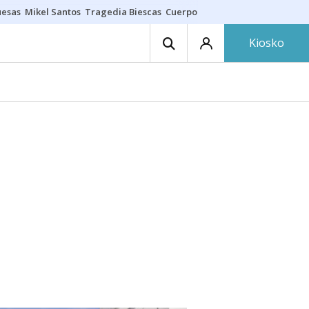
uesas
Mikel Santos
Tragedia Biescas
Cuerpo ría
Inmigración Bizkaia
Kiosko