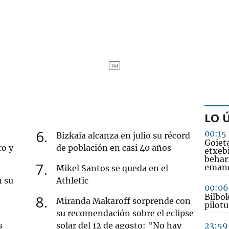
LO 
6
00:15
Bizkaia alcanza en julio su récord
Goiet
ro y
de población en casi 40 años
etxeb
behar
7
emand
Mikel Santos se queda en el
n su
Athletic
00:06
Bilbo
8
Miranda Makaroff sorprende con
pilotu
su recomendación sobre el eclipse
s
solar del 12 de agosto: "No hay
23:59