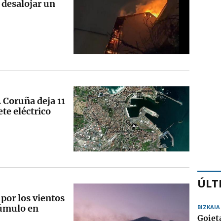
 desalojar un
A Coruña deja 11
ete eléctrico
ÚLT
 por los vientos
cúmulo en
BIZKAIA
Goiet