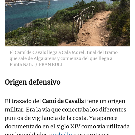
El Camí de Cavals llega a Cala Morel, final del tramo
que sale de Algaiarens y comienzo del que llega a
Punta Nati.
FRAN RULL
Origen defensivo
El trazado del
Camí de Cavalls
tiene un origen
militar. Era la vía que conectaba los diferentes
puntos de vigilancia de la costa. Ya aparece
documentado en el siglo XIV como vía utilizada
por los soldados a
caballo
para proteger