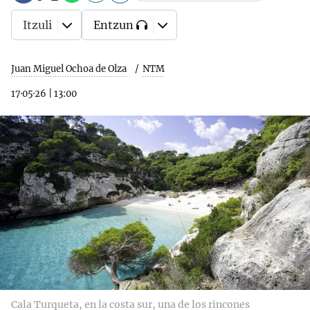
Itzuli
Entzun
Juan Miguel Ochoa de Olza
NTM
17·05·26
|
13:00
Cala Turqueta, en la costa sur, una de los rincones