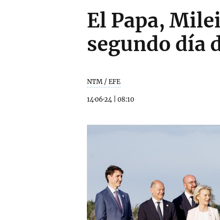
El Papa, Milei
segundo día d
NTM / EFE
14·06·24
|
08:10