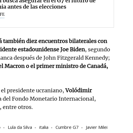
 busca asegurar en el G7 el futuro de
ia antes de las elecciones
FE
 también diez encuentros bilaterales con
esidente estadounidense Joe Biden
, segundo
Blanca después de John Fitzgerald Kennedy;
Macron o el primer ministro de Canadá,
 el presidente ucraniano,
Volódimir
a del Fondo Monetario Internacional,
 entre otros.
o
Lula da Silva
italia
Cumbre G7
Javier Milei