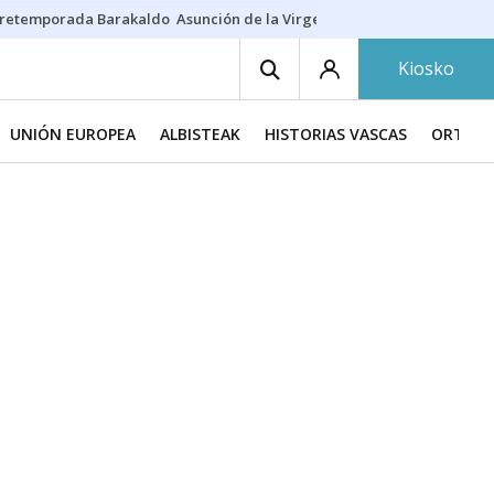
retemporada Barakaldo
Asunción de la Virgen
Casa Targaryen
Gazt
Kiosko
UNIÓN EUROPEA
ALBISTEAK
HISTORIAS VASCAS
ORTZAD