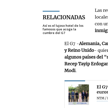
Las r
RELACIONADAS
locale
con un
Así es el lujoso hotel de los
famosos que acoge la
inmig
cumbre del G7
El G7 -
Alemania, Can
y Reino Unido
- quie
algunos países del "
Recep Tayip Erdogan
Modi
.
El G7
euros
NTM / 