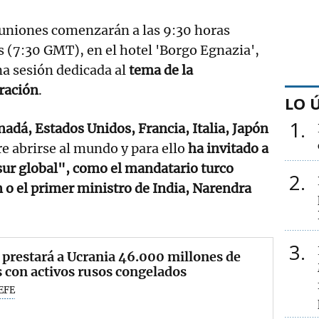
euniones comenzarán a las 9:30 horas
s (7:30 GMT), en el hotel 'Borgo Egnazia',
a sesión dedicada al
tema de la
ración
.
LO 
1
adá, Estados Unidos, Francia, Italia, Japón
re abrirse al mundo y para ello
ha invitado a
sur global", como el mandatario turco
2
 o el primer ministro de India, Narendra
3
 prestará a Ucrania 46.000 millones de
 con activos rusos congelados
EFE