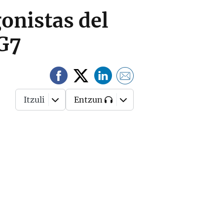
gonistas del
 G7
Itzuli
Entzun