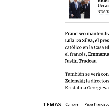
Biden
Ucran
NTM/E
Francisco mantendrá
Lula Da Silva, el pr
católico en la Casa 
el francés,
Emmanuel 
Justin Trudeau
.
También se verá con
Zelenski;
la director
Kristalina Georgieva,
TEMAS
Cumbre
Papa Francisc