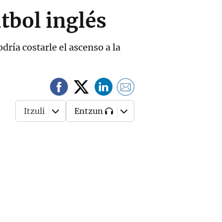
útbol inglés
ría costarle el ascenso a la
Itzuli
Entzun