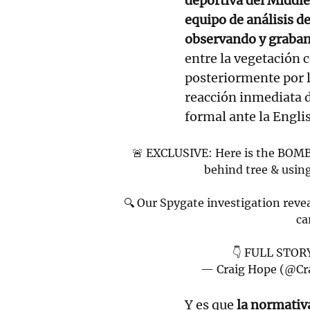
deportiva del Middl
equipo de análisis d
observando y graban
entre la vegetación 
posteriormente por 
reacción inmediata d
formal ante la Engli
🚨 EXCLUSIVE: Here is the BOM
behind tree & usin
🔍 Our Spygate investigation reve
ca
👇 FULL STOR
— Craig Hope (@C
Y es que
la normativ