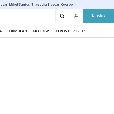
uesas
Mikel Santos
Tragedia Biescas
Cuerpo ría
Inmigración Bizkaia
Kiosko
A
FÓRMULA 1
MOTOGP
OTROS DEPORTES