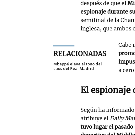
después de que el
Mi
espionaje durante s
semifinal de la Cha
inglesa, que ambos 
Cabe 
RELACIONADAS
promo
impu
Mbappé eleva el tono del
caos del Real Madrid
a cero
El espionaje
Según ha informado l
atribuye el
Daily Mai
tuvo lugar el pasado