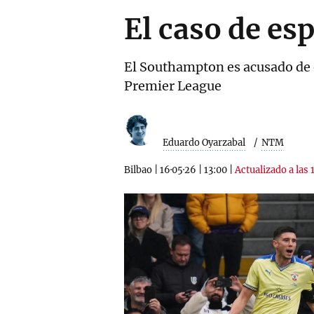
El caso de es
El Southampton es acusado de e
Premier League
Eduardo Oyarzabal
NTM
Bilbao
|
16·05·26
|
13:00
|
Actualizado a las 