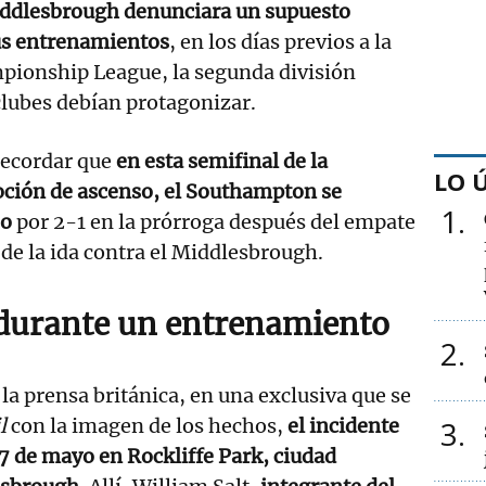
ddlesbrough denunciara un supuesto
us entrenamientos
, en los días previos a la
mpionship League, la segunda división
clubes debían protagonizar.
recordar que
en esta semifinal de la
LO 
ción de ascenso, el Southampton se
1
so
por 2-1 en la prórroga después del empate
 de la ida contra el Middlesbrough.
 durante un entrenamiento
2
a prensa británica, en una exclusiva que se
l
con la imagen de los hechos,
el incidente
3
 7 de mayo en Rockliffe Park, ciudad