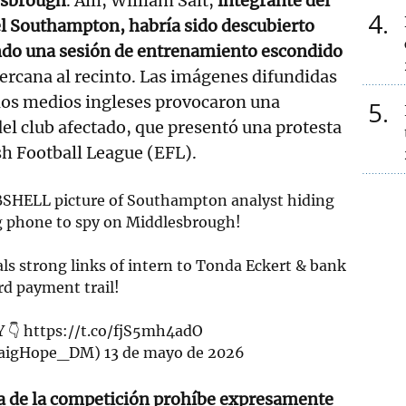
esbrough
. Allí, William Salt,
integrante del
4
el Southampton, habría sido descubierto
do una sesión de entrenamiento escondido
cercana al recinto. Las imágenes difundidas
los medios ingleses provocaron una
5
el club afectado, que presentó una protesta
sh Football League (EFL).
BSHELL picture of Southampton analyst hiding
g phone to spy on Middlesbrough!
als strong links of intern to Tonda Eckert & bank
rd payment trail!
Y 👇
https://t.co/fjS5mh4adO
raigHope_DM)
13 de mayo de 2026
a de la competición prohíbe expresamente