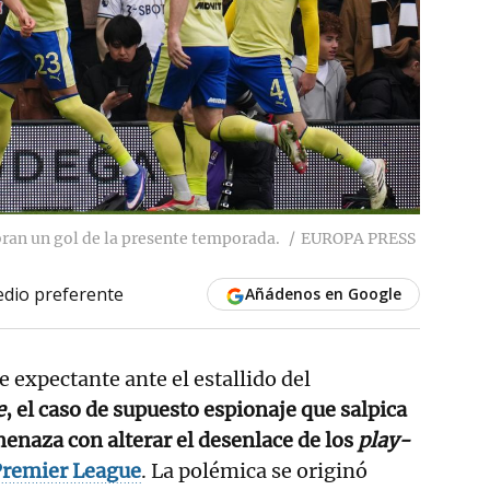
ran un gol de la presente temporada.
EUROPA PRESS
dio preferente
Añádenos en Google
e expectante ante el estallido del
e
, el caso de supuesto espionaje que salpica
enaza con alterar el desenlace de los
play-
remier League
. La polémica se originó