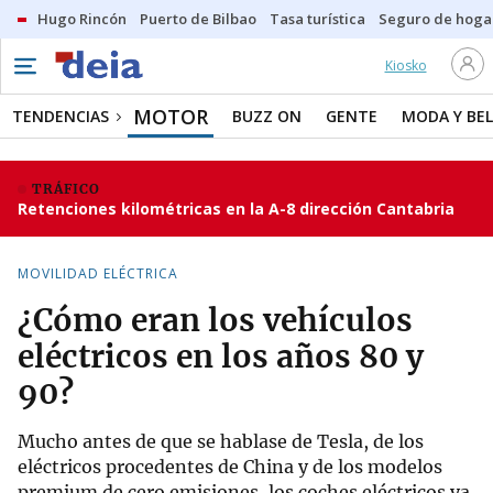
Hugo Rincón
Puerto de Bilbao
Tasa turística
Seguro de hoga
Kiosko
MOTOR
TENDENCIAS
BUZZ ON
GENTE
MODA Y BEL
TRÁFICO
Retenciones kilométricas en la A-8 dirección Cantabria
MOVILIDAD ELÉCTRICA
¿Cómo eran los vehículos
eléctricos en los años 80 y
90?
Mucho antes de que se hablase de Tesla, de los
eléctricos procedentes de China y de los modelos
premium de cero emisiones, los coches eléctricos ya