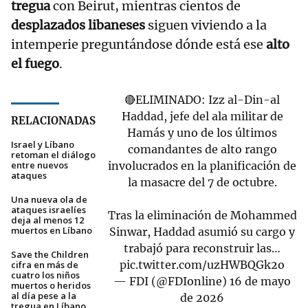
tregua
con Beirut, mientras cientos de
desplazados libaneses
siguen viviendo a la
intemperie preguntándose dónde está ese
alto
el fuego
.
🔴ELIMINADO: Izz al-Din-al
Haddad, jefe del ala militar de
RELACIONADAS
Hamás y uno de los últimos
Israel y Líbano
comandantes de alto rango
retoman el diálogo
entre nuevos
involucrados en la planificación de
ataques
la masacre del 7 de octubre.
Una nueva ola de
ataques israelíes
Tras la eliminación de Mohammed
deja al menos 12
muertos en Líbano
Sinwar, Haddad asumió su cargo y
trabajó para reconstruir las…
Save the Children
pic.twitter.com/uzHWBQGk2o
cifra en más de
cuatro los niños
— FDI (@FDIonline)
16 de mayo
muertos o heridos
al día pese a la
de 2026
tregua en Líbano