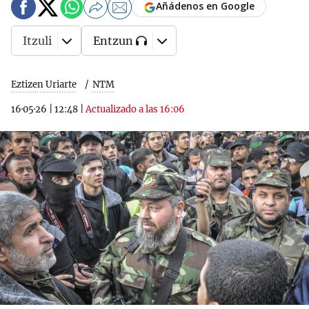
Añádenos en Google
Itzuli
Entzun
Eztizen Uriarte
NTM
16·05·26
|
12:48
|
Actualizado a las 16:06