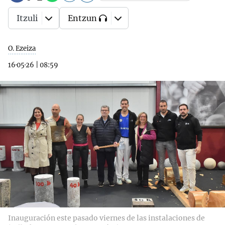
Itzuli
Entzun
O. Ezeiza
16·05·26
|
08:59
Inauguración este pasado viernes de las instalaciones de