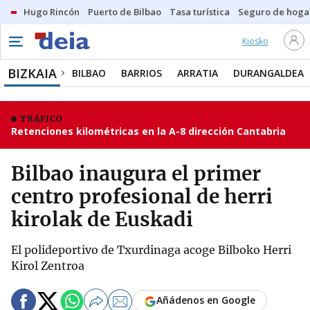
Hugo Rincón
Puerto de Bilbao
Tasa turística
Seguro de hoga
Kiosko
BIZKAIA
BILBAO
BARRIOS
ARRATIA
DURANGALDEA
TRÁFICO
Retenciones kilométricas en la A-8 dirección Cantabria
Bilbao inaugura el primer
centro profesional de herri
kirolak de Euskadi
El polideportivo de Txurdinaga acoge Bilboko Herri
Kirol Zentroa
Añádenos en Google