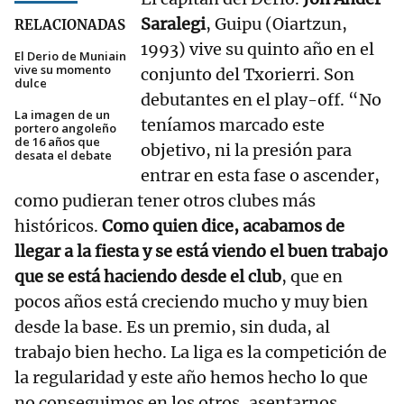
Saralegi
, Guipu (Oiartzun,
RELACIONADAS
1993) vive su quinto año en el
El Derio de Muniain
vive su momento
conjunto del Txorierri. Son
dulce
debutantes en el play-off. “No
La imagen de un
teníamos marcado este
portero angoleño
de 16 años que
objetivo, ni la presión para
desata el debate
entrar en esta fase o ascender,
como pudieran tener otros clubes más
históricos.
Como quien dice, acabamos de
llegar a la fiesta y se está viendo el buen trabajo
que se está haciendo desde el club
, que en
pocos años está creciendo mucho y muy bien
desde la base. Es un premio, sin duda, al
trabajo bien hecho. La liga es la competición de
la regularidad y este año hemos hecho lo que
no conseguimos en los otros, asentarnos.