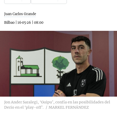
Juan Carlos Grande
Bilbao
|
16·05·26
|
08:00
Jon Ander Saralegi, ‘Guipu’, confía en las posibilidades del
Derio en el ‘play-off’.
MARKEL FERNÁNDEZ