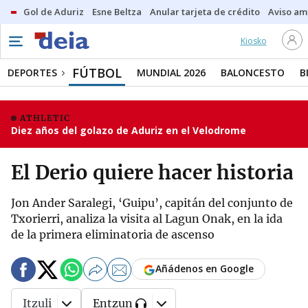
Gol de Aduriz
Esne Beltza
Anular tarjeta de crédito
Aviso am
Kiosko
FÚTBOL
DEPORTES
MUNDIAL 2026
BALONCESTO
B
ATHLETIC
Diez años del golazo de Aduriz en el Velodrome
El Derio quiere hacer historia
Jon Ander Saralegi, ‘Guipu’, capitán del conjunto de
Txorierri, analiza la visita al Lagun Onak, en la ida
de la primera eliminatoria de ascenso
Añádenos en Google
Itzuli
Entzun