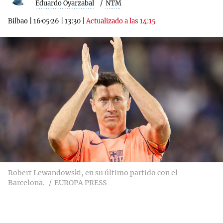
Eduardo Oyarzabal
NTM
Bilbao
|
16·05·26
|
13:30
|
Actualizado a las 14:15
Robert Lewandowski, en su último partido con el
Barcelona.
EUROPA PRESS