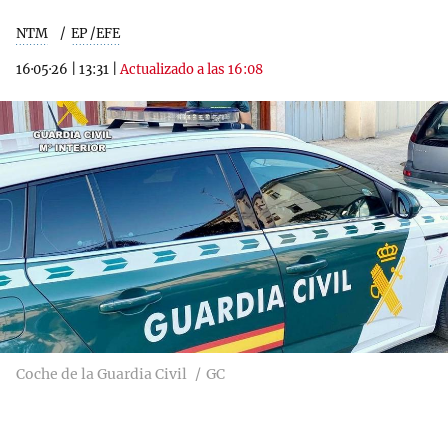
NTM
EP /EFE
16·05·26
|
13:31
|
Actualizado a las 16:08
Coche de la Guardia Civil
GC