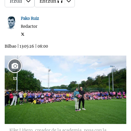
Itzuli
Entzun
Pako Ruiz
Redactor
Bilbao
|
13·05·26
|
08:00
11
Kike Liñero, creador de la academia, posa con la