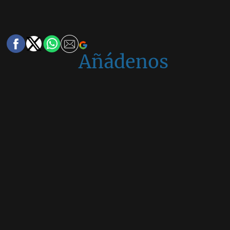
Añádenos
en
Google